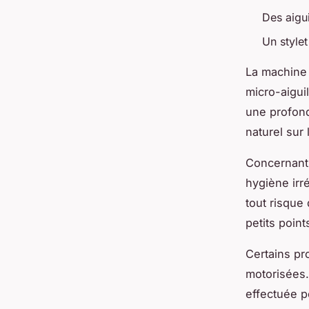
Des aigui
Un style
La machine e
micro-aigui
une profond
naturel sur
Concernant 
hygiène irr
tout risque
petits point
Certains pr
motorisées.
effectuée po