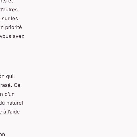
rts et
d’autres
 sur les
n priorité
, vous avez
on qui
 rasé. Ce
on d’un
du naturel
 à l’aide
ion