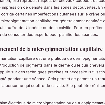
tation, elle reproduit l’aspect de cheveux coupés très cou
 impression de densité dans les zones découvertes. En 
e corrige certaines imperfections cutanées sur le crâne ou
a micropigmentation capillaire est généralement destinée e
ui souffre de l’alopécie ou de la calvitie. Pour en profiter
té de consulter des experts pour planifier les séances.
nement de la micropigmentation capillaire
mentation capillaire est une pratique de dermopigmentati
introduction de pigments dans le derme ou le cuir chevelu
ppuie sur des techniques précises et nécessite l’utilisati
apté pendant une séance. Cela permet de garantir un ren
 la personne qui souffre de calvitie. Elle peut être réalisée
ine électrique de micropigmentation ou de tricopigmentat