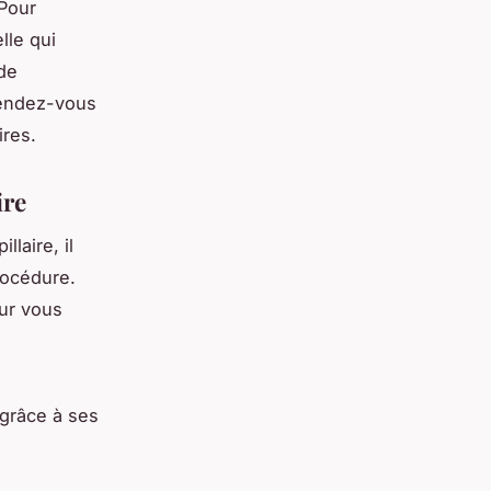
 Pour
lle qui
de
rendez-vous
res.
ire
laire, il
rocédure.
ur vous
 grâce à ses