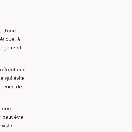
té d’une
étique, à
mogène et
 offrent une
e qui évite
parence de
s non
 peut être
existe