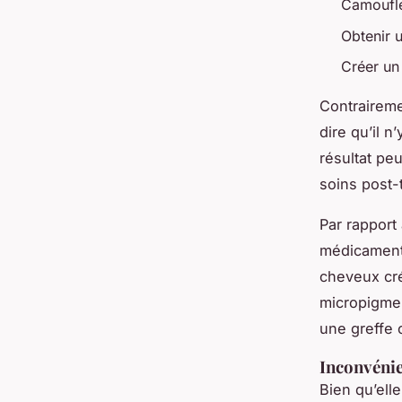
Camoufle
Obtenir 
Créer un 
Contraireme
dire qu’il 
résultat pe
soins post-
Par rapport 
médicamente
cheveux cré
micropigmen
une greffe 
Inconvéni
Bien qu’ell