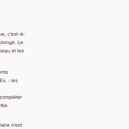
ue, c’est-à-
rolongé. Le
peau et les
ents
x. : les
 compléter
tie.
aire n’est