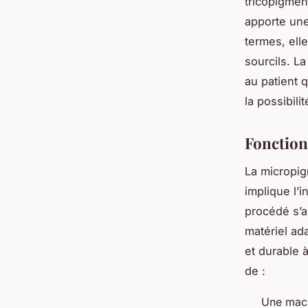
tricopigmen
apporte une
termes, ell
sourcils. L
au patient q
la possibili
Fonction
La micropig
implique l’
procédé s’a
matériel ad
et durable à
de :
Une mach