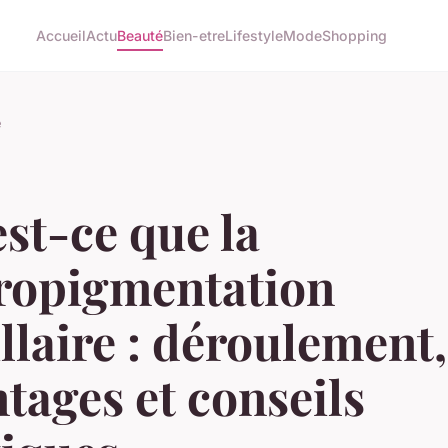
Accueil
Actu
Beauté
Bien-etre
Lifestyle
Mode
Shopping
é
st-ce que la
ropigmentation
llaire : déroulement,
tages et conseils