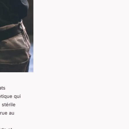
ats
étique qui
stérile
arue au