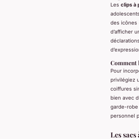
Les
clips à 
adolescents
des icônes 
d’afficher 
déclaration
d’expressio
Comment l
Pour incor
privilégiez
coiffures s
bien avec d
garde-robe 
personnel p
Les sacs 