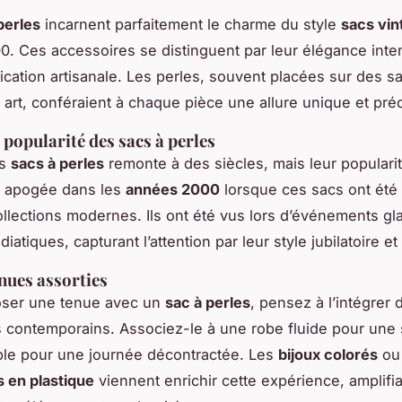
perles
incarnent parfaitement le charme du style
sacs vin
. Ces accessoires se distinguent par leur élégance inte
tication artisanale. Les perles, souvent placées sur des s
t art, conféraient à chaque pièce une allure unique et pré
 popularité des sacs à perles
es
sacs à perles
remonte à des siècles, mais leur popularité
e apogée dans les
années 2000
lorsque ces sacs ont été 
llections modernes. Ils ont été vus lors d’événements gl
atiques, capturant l’attention par leur style jubilatoire et 
enues assorties
ser une tenue avec un
sac à perles
, pensez à l’intégrer
 contemporains. Associez-le à une robe fluide pour une 
ple pour une journée décontractée. Les
bijoux colorés
ou
 en plastique
viennent enrichir cette expérience, amplifian