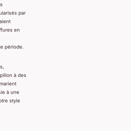
es
larisés par
aient
ffures en
te période.
s,
pillon à des
 marient
sie à une
tre style