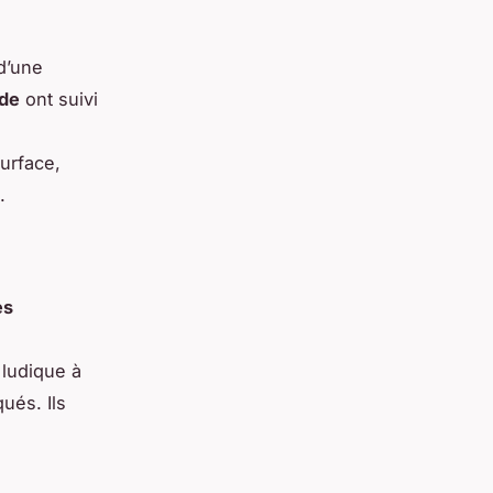
d’une
ode
ont suivi
surface,
.
es
 ludique à
ués. Ils