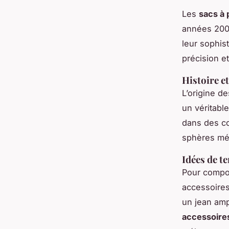
Les
sacs à 
années 2000
leur sophis
précision e
Histoire et
L’origine d
un véritabl
dans des co
sphères médi
Idées de t
Pour compo
accessoires
un jean am
accessoires