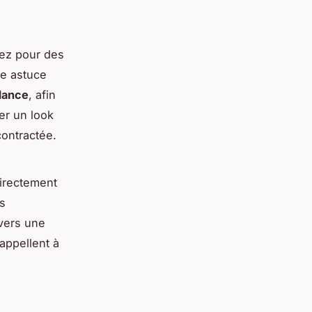
tez pour des
re astuce
dance
, afin
er un look
contractée.
directement
s
 vers une
appellent à