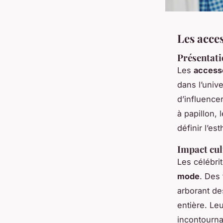
Les acce
Présentati
Les
access
dans l’univ
d’influence
à papillon, 
définir l’e
Impact cult
Les célébri
mode
. Des
arborant d
entière. Le
incontourna