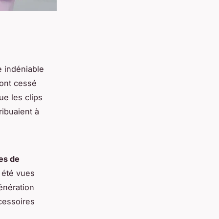
 indéniable
ont cessé
ue les clips
ribuaient à
es de
 été vues
énération
ccessoires