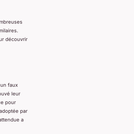
nombreuses
ilaires.
ur découvrir
un faux
ouvé leur
ue pour
adoptée par
attendue a