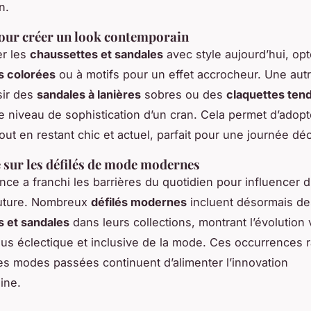
n.
our créer un look contemporain
er les
chaussettes et sandales
avec style aujourd’hui, op
s colorées
ou à motifs pour un effet accrocheur. Une aut
sir des
sandales à lanières
sobres ou des
claquettes ten
e niveau de sophistication d’un cran. Cela permet d’adopt
out en restant chic et actuel, parfait pour une journée dé
e sur les défilés de mode modernes
nce a franchi les barrières du quotidien pour influencer 
outure. Nombreux
défilés modernes
incluent désormais de
 et sandales
dans leurs collections, montrant l’évolution
us éclectique et inclusive de la mode. Ces occurrences r
les modes passées continuent d’alimenter l’innovation
ine.