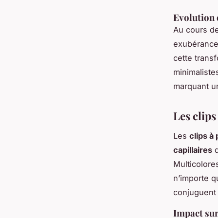
Evolution 
Au cours de
exubérance 
cette transf
minimalistes
marquant un
Les clips
Les
clips à 
capillaires
q
Multicolore
n’importe q
conjuguent 
Impact sur