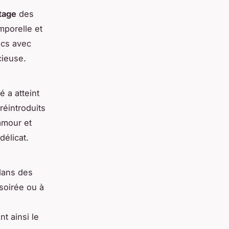
tage
des
mporelle et
acs avec
cieuse.
 a atteint
réintroduits
amour et
délicat.
 dans des
soirée ou à
t ainsi le