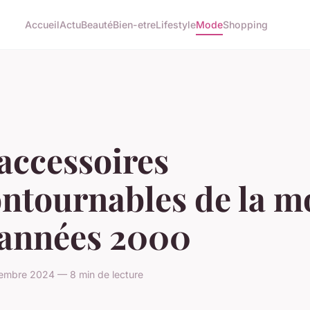
Accueil
Actu
Beauté
Bien-etre
Lifestyle
Mode
Shopping
accessoires
ontournables de la m
 années 2000
cembre 2024 — 8 min de lecture