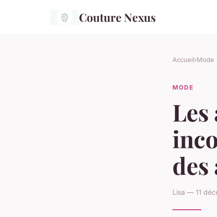
Couture Nexus
Accueil
›
Mode
MODE
Les 
inc
des
Lisa — 11 dé