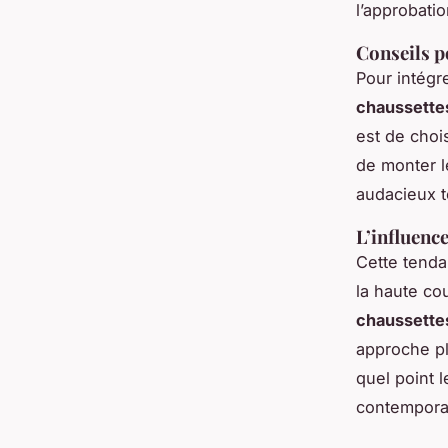
l’approbatio
Conseils p
Pour intégr
chaussette
est de choi
de monter l
audacieux t
L’influenc
Cette tenda
la haute c
chaussettes
approche pl
quel point 
contempora